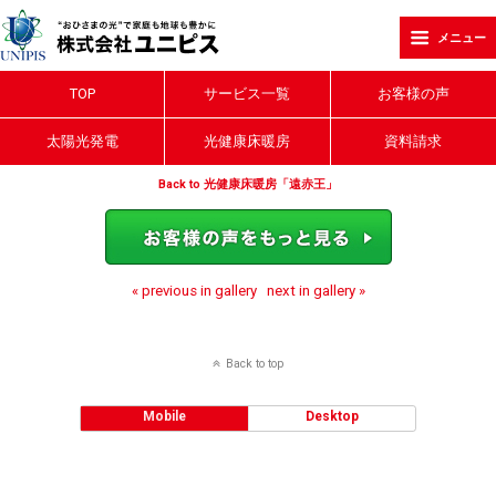
メニュー
TOP
サービス一覧
お客様の声
太陽光発電
光健康床暖房
資料請求
Back to 光健康床暖房「遠赤王」
« previous in gallery
next in gallery »
Back to top
Mobile
Desktop