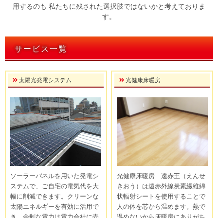
用するのも
私たちに残された選択肢ではないかと考えておりま
す。
サービス一覧
太陽光発電システム
光健康床暖房
ソーラーパネルを用いた発電シ
光健康床暖房 遠赤王（えんせ
ステムで、ご自宅の電気代を大
きおう）は遠赤外線炭素繊維綿
幅に削減できます。クリーンな
状輻射シートを使用することで
太陽エネルギーを有効に活用で
人の体を芯から温めます。熱で
き、余剰な電力は電力会社に売
温めないから床暖房にありがち