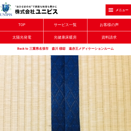
メニュー
TOP
サービス一覧
お客様の声
太陽光発電
光健康床暖房
資料請求
Back to 三重県名張市 森川 様邸 遠赤王メディケーションルーム