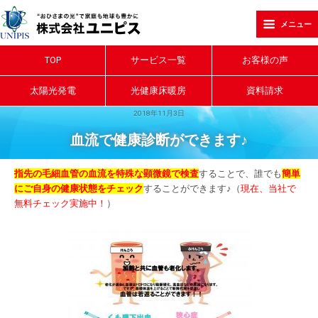
メニュー
TOP
サービス一覧
お客様の声
太陽光発電
光健康床暖房
資料請求
2018年11月3日
血流で健康診断ができます♪
指先の毛細血管の血流を特殊な顕微鏡で検査
することで、誰でも
簡単
にご自身の健康状態をチェック
することができます♪（
現在、当社で
無料チェック実施中！
）