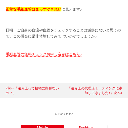
正常な毛細血管はまっすぐきれい
に見えます♪
日頃、ご自身の血流や血管をチェックすることは滅多にないと思うの
で、この機会に是非体験してみてはいかがでしょうか♪
毛細血管の無料チェックお申し込みはこちら♪
«前へ「遠赤王って植物に影響ない
「遠赤王の代理店ミーティングに参
の？」
加してきました♪」次へ»
Back to top
Mobile
Desktop