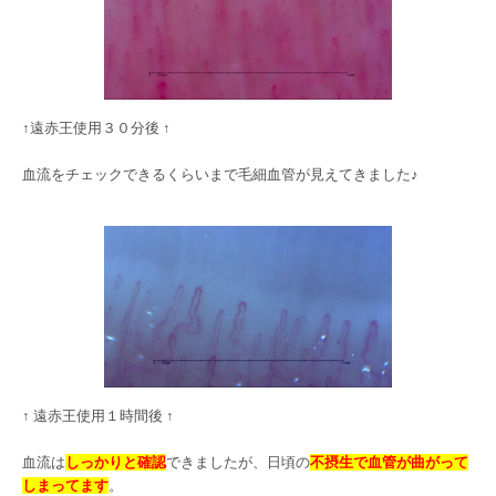
↑遠赤王使用３０分後 ↑
血流をチェックできるくらいまで毛細血管が見えてきました♪
↑ 遠赤王使用１時間後 ↑
血流は
しっかりと確認
できましたが、日頃の
不摂生で血管が曲がって
しまってます
。