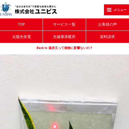
メニュー
TOP
サービス一覧
お客様の声
太陽光発電
光健康床暖房
資料請求
Back to 遠赤王って植物に影響ないの？