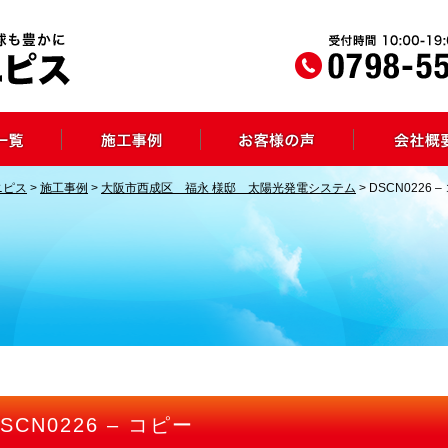
ニピス
>
施工事例
>
大阪市西成区 福永 様邸 太陽光発電システム
>
DSCN0226 
SCN0226 – コピー