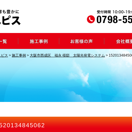
ニピス
>
施工事例
>
大阪市西成区 福永 様邸 太陽光発電システム
>
15201348450
520134845062