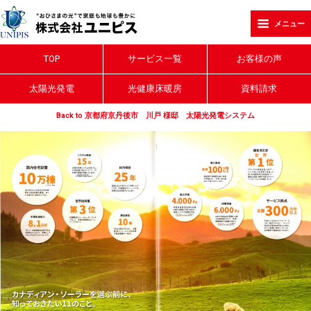
メニュー
TOP
サービス一覧
お客様の声
太陽光発電
光健康床暖房
資料請求
Back to 京都府京丹後市 川戸 様邸 太陽光発電システム