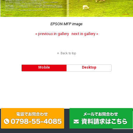
EPSON MFP image
« previous in gallery
next in gallery »
Back to top
Mobile
Desktop