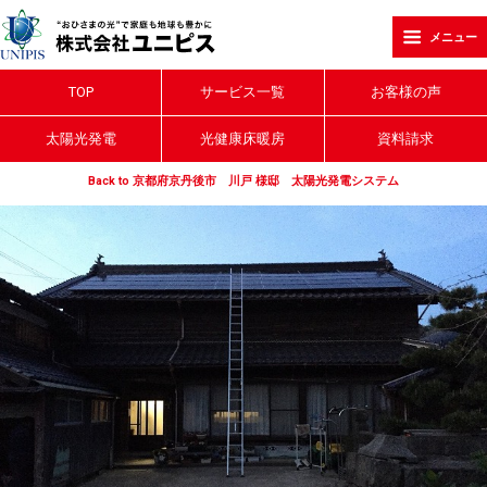
メニュー
TOP
サービス一覧
お客様の声
太陽光発電
光健康床暖房
資料請求
Back to 京都府京丹後市 川戸 様邸 太陽光発電システム