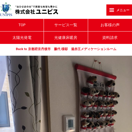
メニュー
TOP
サービス一覧
お客様の声
太陽光発電
光健康床暖房
資料請求
Back to 京都府京丹後市 藤代 様邸 遠赤王メディケーションルーム