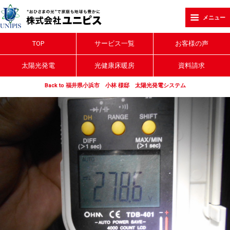
メニュー
TOP
サービス一覧
お客様の声
太陽光発電
光健康床暖房
資料請求
Back to 福井県小浜市 小林 様邸 太陽光発電システム