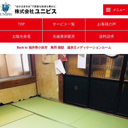
メニュー
TOP
サービス一覧
お客様の声
太陽光発電
光健康床暖房
資料請求
Back to 福井県小浜市 鳥羽 様邸 遠赤王メディケーションルーム