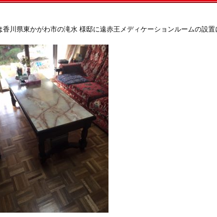
は香川県東かがわ市の滝水 様邸に遠赤王メディケーションルームの設置