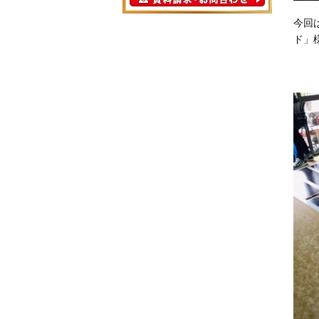
今回
ド」