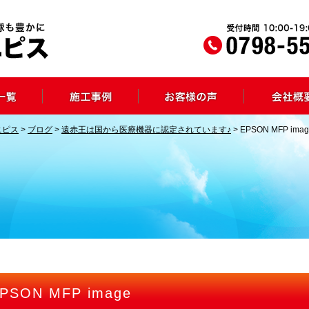
ニピス
>
ブログ
>
遠赤王は国から医療機器に認定されています♪
>
EPSON MFP imag
PSON MFP image