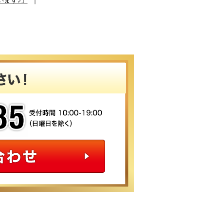
います♪」
｜